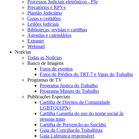
Processos Judiciais eletrônicos - PJe
Precatórios e RPVs
Plantão Judiciário
Guias e certidões
Leilões judiciais
Bibliotecas, revistas e cartilhas
Agendas e calendários
Extranet
Webmail
Notícias
Todas as Notícias
Banco de Imagens
Fotos de eventos
Fotos de Prédios do TRT-7 e Varas do Trabalho
Programas de TV
Programa Justiça do Trabalho
Programa Minuto do Trabalho
Publicações Especiais
Cartilha de Direitos da Comunidade
LGBTQIAPN+
Cartilha Garantia do uso do nome social às
pessoas trans
Cartilha de Prevenção ao Suicídio
Guia da Conciliação Trabalhista
Guia Liderança responsável