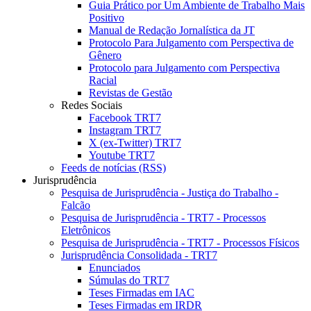
Guia Prático por Um Ambiente de Trabalho Mais
Positivo
Manual de Redação Jornalística da JT
Protocolo Para Julgamento com Perspectiva de
Gênero
Protocolo para Julgamento com Perspectiva
Racial
Revistas de Gestão
Redes Sociais
Facebook TRT7
Instagram TRT7
X (ex-Twitter) TRT7
Youtube TRT7
Feeds de notícias (RSS)
Jurisprudência
Pesquisa de Jurisprudência - Justiça do Trabalho -
Falcão
Pesquisa de Jurisprudência - TRT7 - Processos
Eletrônicos
Pesquisa de Jurisprudência - TRT7 - Processos Físicos
Jurisprudência Consolidada - TRT7
Enunciados
Súmulas do TRT7
Teses Firmadas em IAC
Teses Firmadas em IRDR