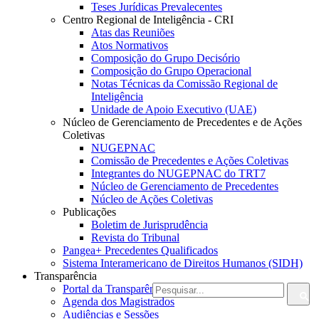
Teses Jurídicas Prevalecentes
Centro Regional de Inteligência - CRI
Atas das Reuniões
Atos Normativos
Composição do Grupo Decisório
Composição do Grupo Operacional
Notas Técnicas da Comissão Regional de
Inteligência
Unidade de Apoio Executivo (UAE)
Núcleo de Gerenciamento de Precedentes e de Ações
Coletivas
NUGEPNAC
Comissão de Precedentes e Ações Coletivas
Integrantes do NUGEPNAC do TRT7
Núcleo de Gerenciamento de Precedentes
Núcleo de Ações Coletivas
Publicações
Boletim de Jurisprudência
Revista do Tribunal
Pangea+ Precedentes Qualificados
Sistema Interamericano de Direitos Humanos (SIDH)
Transparência
Portal da Transparência do TRT7
Agenda dos Magistrados
Audiências e Sessões