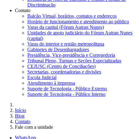
Discriminação
Contato
Balcão Virtual, horários, contatos e endereços
Horário de funcionamento e atendimento ao público
Varas da capital (Fórum Autran Nunes)
Unidades de apoio judiciário do Fórum Autran Nunes
(capital)
Varas do interior e região metropolitana
Gabinetes de Desembargadores
Presidência, Vice-presidência e Corregedoria
Tribunal Pleno, Turmas e Seções Especializadas
CEJUSC (Centro de Conciliações)
Secretarias, coordenadorias e divisões
Escola Judicial
Atendimento à imprensa
Suporte de Tecnologia - Público Externo
Suporte de Tecnologia - Público Interno
Início
Blog
Contato
Fale com a unidade
WhatsApp