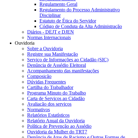
Regulamento Geral
Regulamento do Processo Administrativo
Disciplinar
Estatuto de Ética do Servidor
Código de Conduta da Alta Administração
Diários - DEJT e DJEN
Normas Internacionais
Ouvidoria
Sobre a Ouvidoria
Registre sua Manifestação
Serviço de Informações ao Cidadão (SIC)
Denúncia de Assédio Eleitoral
Acompanhamento das manifestações
Composição
Dúvidas Frequentes
Cartilha do Trabalhador
Programa Minuto do Trabalho
Carta de Serviços ao Cidadão
Avaliação dos serviços
Normativos
Relatórios Estatísticos
Relatório Anual da Ouvidoria
Política de Prevenção ao Assédio
Ouvidoria da Mulher do TRT7
Denúncia de Atos de Racismo e Outras Formas de