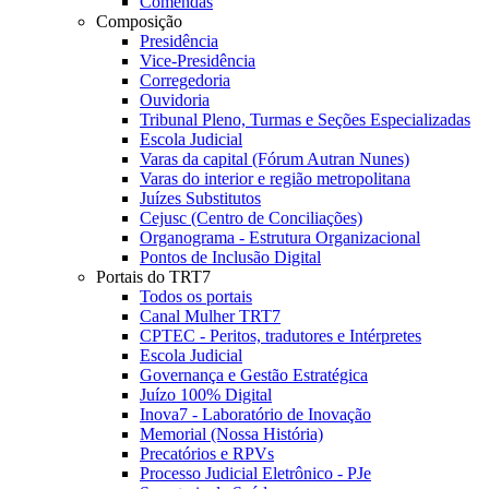
Comendas
Composição
Presidência
Vice-Presidência
Corregedoria
Ouvidoria
Tribunal Pleno, Turmas e Seções Especializadas
Escola Judicial
Varas da capital (Fórum Autran Nunes)
Varas do interior e região metropolitana
Juízes Substitutos
Cejusc (Centro de Conciliações)
Organograma - Estrutura Organizacional
Pontos de Inclusão Digital
Portais do TRT7
Todos os portais
Canal Mulher TRT7
CPTEC - Peritos, tradutores e Intérpretes
Escola Judicial
Governança e Gestão Estratégica
Juízo 100% Digital
Inova7 - Laboratório de Inovação
Memorial (Nossa História)
Precatórios e RPVs
Processo Judicial Eletrônico - PJe