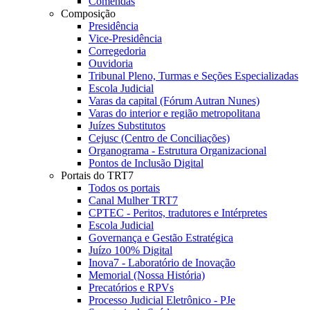
Comendas
Composição
Presidência
Vice-Presidência
Corregedoria
Ouvidoria
Tribunal Pleno, Turmas e Seções Especializadas
Escola Judicial
Varas da capital (Fórum Autran Nunes)
Varas do interior e região metropolitana
Juízes Substitutos
Cejusc (Centro de Conciliações)
Organograma - Estrutura Organizacional
Pontos de Inclusão Digital
Portais do TRT7
Todos os portais
Canal Mulher TRT7
CPTEC - Peritos, tradutores e Intérpretes
Escola Judicial
Governança e Gestão Estratégica
Juízo 100% Digital
Inova7 - Laboratório de Inovação
Memorial (Nossa História)
Precatórios e RPVs
Processo Judicial Eletrônico - PJe