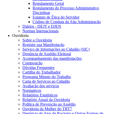
Regulamento Geral
Regulamento do Processo Administrativo
Disciplinar
Estatuto de Ética do Servidor
Código de Conduta da Alta Administração
Diários - DEJT e DJEN
Normas Internacionais
Ouvidoria
Sobre a Ouvidoria
Registre sua Manifestação
Serviço de Informações ao Cidadão (SIC)
Denúncia de Assédio Eleitoral
Acompanhamento das manifestações
Composição
Dúvidas Frequentes
Cartilha do Trabalhador
Programa Minuto do Trabalho
Carta de Serviços ao Cidadão
Avaliação dos serviços
Normativos
Relatórios Estatísticos
Relatório Anual da Ouvidoria
Política de Prevenção ao Assédio
Ouvidoria da Mulher do TRT7
Denúncia de Atos de Racismo e Outras Formas de