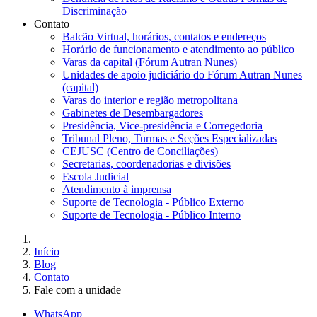
Discriminação
Contato
Balcão Virtual, horários, contatos e endereços
Horário de funcionamento e atendimento ao público
Varas da capital (Fórum Autran Nunes)
Unidades de apoio judiciário do Fórum Autran Nunes
(capital)
Varas do interior e região metropolitana
Gabinetes de Desembargadores
Presidência, Vice-presidência e Corregedoria
Tribunal Pleno, Turmas e Seções Especializadas
CEJUSC (Centro de Conciliações)
Secretarias, coordenadorias e divisões
Escola Judicial
Atendimento à imprensa
Suporte de Tecnologia - Público Externo
Suporte de Tecnologia - Público Interno
Início
Blog
Contato
Fale com a unidade
WhatsApp