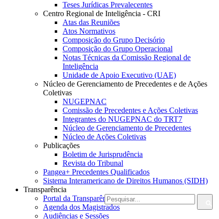
Teses Jurídicas Prevalecentes
Centro Regional de Inteligência - CRI
Atas das Reuniões
Atos Normativos
Composição do Grupo Decisório
Composição do Grupo Operacional
Notas Técnicas da Comissão Regional de
Inteligência
Unidade de Apoio Executivo (UAE)
Núcleo de Gerenciamento de Precedentes e de Ações
Coletivas
NUGEPNAC
Comissão de Precedentes e Ações Coletivas
Integrantes do NUGEPNAC do TRT7
Núcleo de Gerenciamento de Precedentes
Núcleo de Ações Coletivas
Publicações
Boletim de Jurisprudência
Revista do Tribunal
Pangea+ Precedentes Qualificados
Sistema Interamericano de Direitos Humanos (SIDH)
Transparência
Portal da Transparência do TRT7
Agenda dos Magistrados
Audiências e Sessões