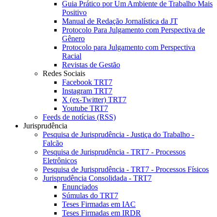
Guia Prático por Um Ambiente de Trabalho Mais
Positivo
Manual de Redação Jornalística da JT
Protocolo Para Julgamento com Perspectiva de
Gênero
Protocolo para Julgamento com Perspectiva
Racial
Revistas de Gestão
Redes Sociais
Facebook TRT7
Instagram TRT7
X (ex-Twitter) TRT7
Youtube TRT7
Feeds de notícias (RSS)
Jurisprudência
Pesquisa de Jurisprudência - Justiça do Trabalho -
Falcão
Pesquisa de Jurisprudência - TRT7 - Processos
Eletrônicos
Pesquisa de Jurisprudência - TRT7 - Processos Físicos
Jurisprudência Consolidada - TRT7
Enunciados
Súmulas do TRT7
Teses Firmadas em IAC
Teses Firmadas em IRDR