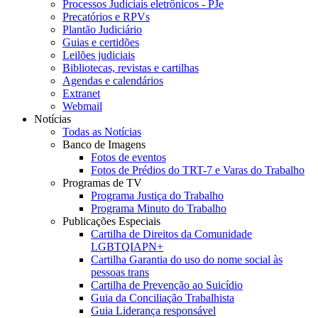
Processos Judiciais eletrônicos - PJe
Precatórios e RPVs
Plantão Judiciário
Guias e certidões
Leilões judiciais
Bibliotecas, revistas e cartilhas
Agendas e calendários
Extranet
Webmail
Notícias
Todas as Notícias
Banco de Imagens
Fotos de eventos
Fotos de Prédios do TRT-7 e Varas do Trabalho
Programas de TV
Programa Justiça do Trabalho
Programa Minuto do Trabalho
Publicações Especiais
Cartilha de Direitos da Comunidade
LGBTQIAPN+
Cartilha Garantia do uso do nome social às
pessoas trans
Cartilha de Prevenção ao Suicídio
Guia da Conciliação Trabalhista
Guia Liderança responsável